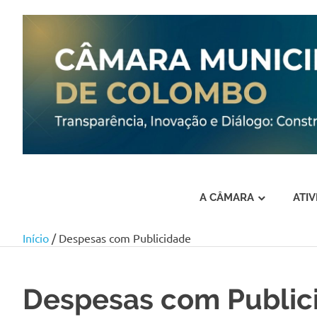
A CÂMARA
ATI
Início
/ Despesas com Publicidade
Skip
to
content
Despesas com Public