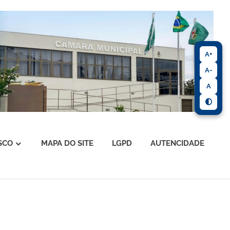
A+
A-
A
SCO
MAPA DO SITE
LGPD
AUTENCIDADE