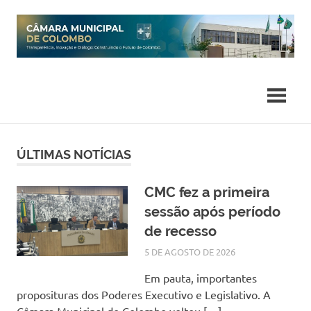
Skip
to
content
ÚLTIMAS NOTÍCIAS
CMC fez a primeira
sessão após período
de recesso
5 DE AGOSTO DE 2026
SILMARA
NOTÍCIAS
Em pauta, importantes
proposituras dos Poderes Executivo e Legislativo. A