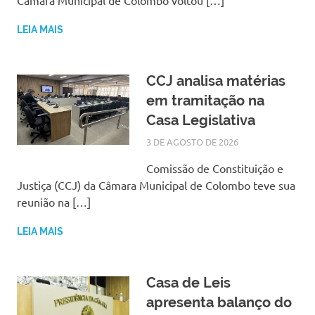
Câmara Municipal de Colombo voltou […]
LEIA MAIS
CCJ analisa matérias
em tramitação na
Casa Legislativa
3 DE AGOSTO DE 2026
SILMARA
NOTÍCIAS
Comissão de Constituição e
Justiça (CCJ) da Câmara Municipal de Colombo teve sua
reunião na […]
LEIA MAIS
Casa de Leis
apresenta balanço do