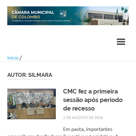
Skip
to
content
Início
/
AUTOR:
SILMARA
CMC fez a primeira
sessão após período
de recesso
5 DE AGOSTO DE 2026
SILMARA
NOTÍCIAS
Em pauta, importantes