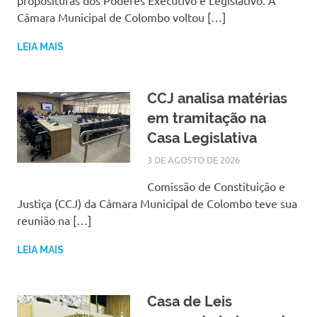
proposituras dos Poderes Executivo e Legislativo. A
Câmara Municipal de Colombo voltou […]
LEIA MAIS
CCJ analisa matérias
em tramitação na
Casa Legislativa
3 DE AGOSTO DE 2026
SILMARA
NOTÍCIAS
Comissão de Constituição e
Justiça (CCJ) da Câmara Municipal de Colombo teve sua
reunião na […]
LEIA MAIS
Casa de Leis