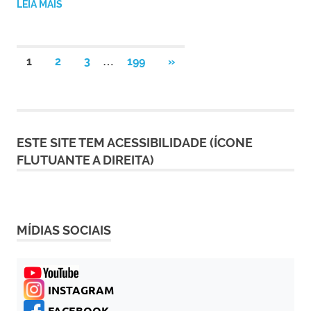
LEIA MAIS
Paginação
…
NEXT
1
2
3
199
»
POSTS
de
posts
ESTE SITE TEM ACESSIBILIDADE (ÍCONE
FLUTUANTE A DIREITA)
MÍDIAS SOCIAIS
INSTAGRAM
FACEBOOK