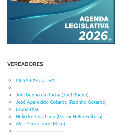
VEREADORES
MESA EXECUTIVA
——————————
Joel Bueno da Rocha (Joel Bueno)
José Aparecido Gotardo (Ratinho Gotardo)
Bruno Dias
Helio Feitosa Lima (Pastor Helio Feitosa)
Alcir Pedro Furni (Kiko)
——————————-