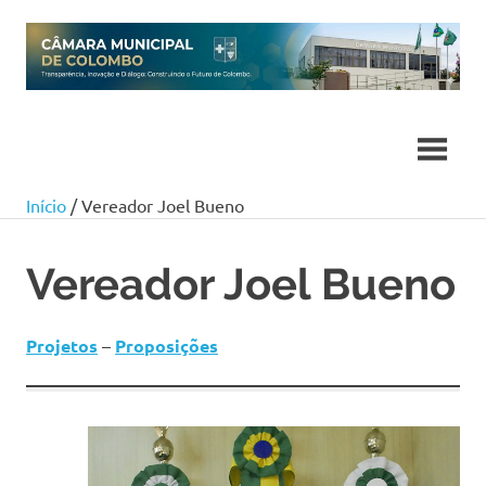
Skip
to
content
Início
/ Vereador Joel Bueno
Vereador Joel Bueno
Projetos
–
Proposições