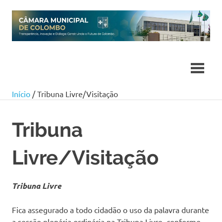
Skip
to
content
Início
/ Tribuna Livre/Visitação
Tribuna
Livre/Visitação
Tribuna Livre
Fica assegurado a todo cidadão o uso da palavra durante
a sessão plenária ordinária na Tribuna Livre, conforme