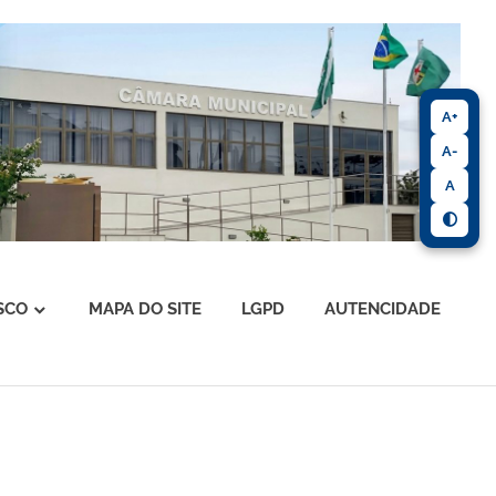
A+
A-
A
SCO
MAPA DO SITE
LGPD
AUTENCIDADE