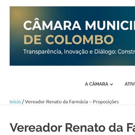
A CÂMARA
ATI
Início
/ Vereador Renato da Farmácia – Proposições
Skip
to
content
Vereador Renato da F