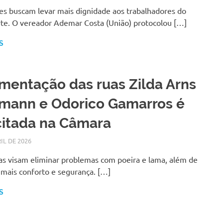
es buscam levar mais dignidade aos trabalhadores do
rte. O vereador Ademar Costa (União) protocolou […]
S
mentação das ruas Zilda Arns
mann e Odorico Gamarros é
citada na Câmara
IL DE 2026
LARISSA TURKO
NOTÍCIAS
as visam eliminar problemas com poeira e lama, além de
 mais conforto e segurança. […]
S