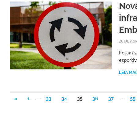
Nova
infr
Embu
28 DE ABR
Foram so
esportiv
LEIA MAI
Paginação
…
…
PREVIOUS
«
1
33
34
35
36
37
55
POSTS
de
posts