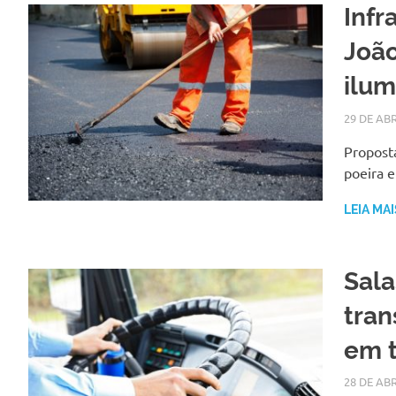
Infr
João
ilu
29 DE ABR
Proposta
poeira e
LEIA MAI
Sala
tran
em 
28 DE ABR