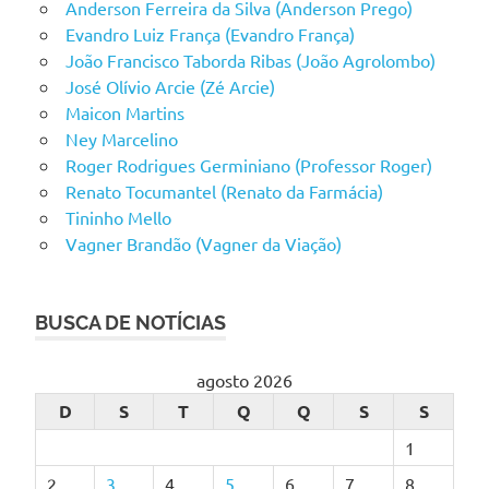
Anderson Ferreira da Silva (Anderson Prego)
Evandro Luiz França (Evandro França)
João Francisco Taborda Ribas (João Agrolombo)
José Olívio Arcie (Zé Arcie)
Maicon Martins
Ney Marcelino
Roger Rodrigues Germiniano (Professor Roger)
Renato Tocumantel (Renato da Farmácia)
Tininho Mello
Vagner Brandão (Vagner da Viação)
BUSCA DE NOTÍCIAS
agosto 2026
D
S
T
Q
Q
S
S
1
2
3
4
5
6
7
8