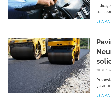
Indicaçõ
transpo
LEIA MAI
Pavi
Neu
soli
28 DE ABR
Propost
garantir
LEIA MAI