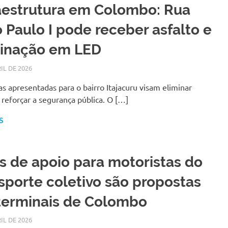
aestrutura em Colombo: Rua
 Paulo I pode receber asfalto e
minação em LED
IL DE 2026
LARISSA TURKO
NOTÍCIAS
s apresentadas para o bairro Itajacuru visam eliminar
 reforçar a segurança pública. O […]
S
s de apoio para motoristas do
sporte coletivo são propostas
terminais de Colombo
IL DE 2026
LARISSA TURKO
NOTÍCIAS