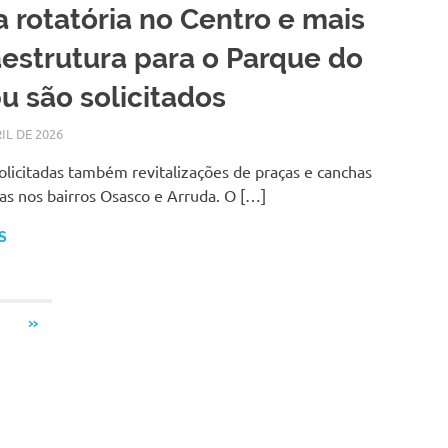
 rotatória no Centro e mais
aestrutura para o Parque do
 são solicitados
IL DE 2026
LARISSA TURKO
NOTÍCIAS
licitadas também revitalizações de praças e canchas
as nos bairros Osasco e Arruda. O […]
S
NEXT
»
POSTS