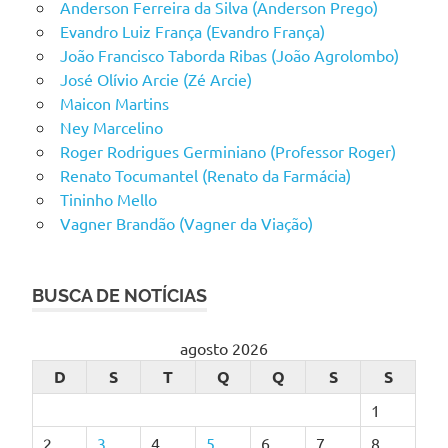
Anderson Ferreira da Silva (Anderson Prego)
Evandro Luiz França (Evandro França)
João Francisco Taborda Ribas (João Agrolombo)
José Olívio Arcie (Zé Arcie)
Maicon Martins
Ney Marcelino
Roger Rodrigues Germiniano (Professor Roger)
Renato Tocumantel (Renato da Farmácia)
Tininho Mello
Vagner Brandão (Vagner da Viação)
BUSCA DE NOTÍCIAS
agosto 2026
D
S
T
Q
Q
S
S
1
2
3
4
5
6
7
8