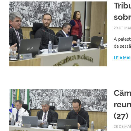
Trib
sob
29 DE MA
A palest
da sessã
LEIA MAI
Câma
reun
(27)
28 DE MA