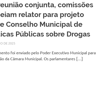
eunião conjunta, comissões
iam relator para projeto
e Conselho Municipal de
ticas Públicas sobre Drogas
IO DE 2025
SILMARA
NOTÍCIAS
ento foi enviado pelo Poder Executivo Municipal para
ção da Câmara Municipal. Os parlamentares […]