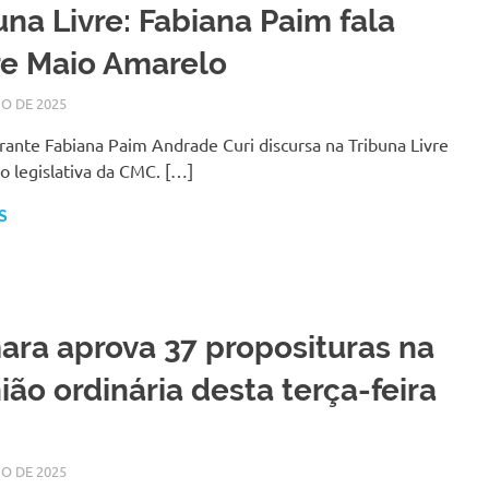
una Livre: Fabiana Paim fala
re Maio Amarelo
IO DE 2025
SILMARA
NOTÍCIAS
rante Fabiana Paim Andrade Curi discursa na Tribuna Livre
o legislativa da CMC. […]
S
ra aprova 37 proposituras na
ião ordinária desta terça-feira
IO DE 2025
SILMARA
NOTÍCIAS