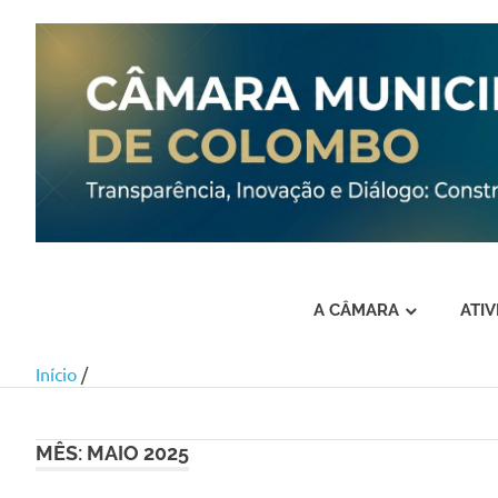
A CÂMARA
ATI
Início
/
Skip
to
content
MÊS:
MAIO 2025