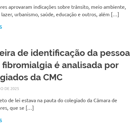
res aprovaram indicações sobre trânsito, meio ambiente,
 lazer, urbanismo, saúde, educação e outros, além […]
S
eira de identificação da pessoa
fibromialgia é analisada por
egiados da CMC
IO DE 2025
SILMARA
NOTÍCIAS
to de lei estava na pauta do colegiado da Câmara de
res, que se […]
S