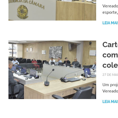
Vereado
esporte,
LEIA MAI
Cart
com 
col
27 DE MA
Um proje
Vereado
LEIA MAI