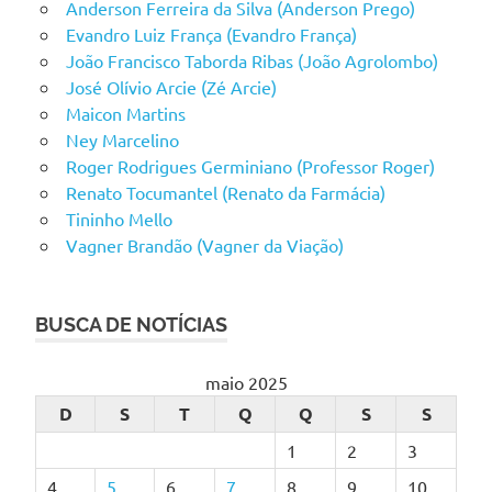
Anderson Ferreira da Silva (Anderson Prego)
Evandro Luiz França (Evandro França)
João Francisco Taborda Ribas (João Agrolombo)
José Olívio Arcie (Zé Arcie)
Maicon Martins
Ney Marcelino
Roger Rodrigues Germiniano (Professor Roger)
Renato Tocumantel (Renato da Farmácia)
Tininho Mello
Vagner Brandão (Vagner da Viação)
BUSCA DE NOTÍCIAS
maio 2025
D
S
T
Q
Q
S
S
1
2
3
4
5
6
7
8
9
10