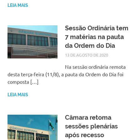
LEIA MAIS
Sessão Ordinária tem
7 matérias na pauta
da Ordem do Dia
13 DE AGOSTO DE 2020
SILMARA
NOTÍCIAS
Na sessão ordinária remota
desta terça-feira (11/8), a pauta da Ordem do Dia foi
composta […]
LEIA MAIS
Câmara retoma
sessões plenárias
após recesso