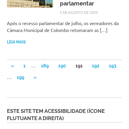
parlamentar
5 DE AGOSTO DE 2020
SILMARA
NOTÍCIAS
Após o recesso parlamentar de julho, os vereadores da
Câmara Municipal de Colombo retomaram as […]
LEIA MAIS
Paginação
…
PREVIOUS
«
1
189
190
191
192
193
POSTS
de
…
NEXT
199
»
POSTS
posts
ESTE SITE TEM ACESSIBILIDADE (ÍCONE
FLUTUANTE A DIREITA)