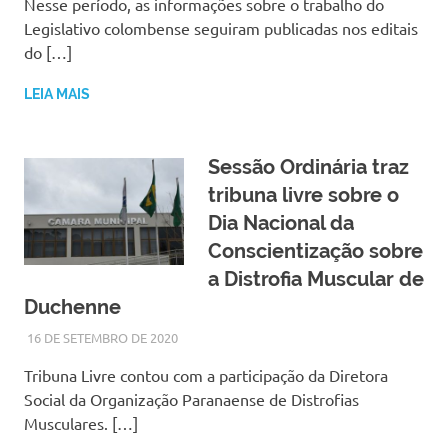
Nesse período, as informações sobre o trabalho do
Legislativo colombense seguiram publicadas nos editais
do […]
LEIA MAIS
Sessão Ordinária traz
tribuna livre sobre o
Dia Nacional da
Conscientização sobre
a Distrofia Muscular de
Duchenne
16 DE SETEMBRO DE 2020
SILMARA
NOTÍCIAS
Tribuna Livre contou com a participação da Diretora
Social da Organização Paranaense de Distrofias
Musculares. […]