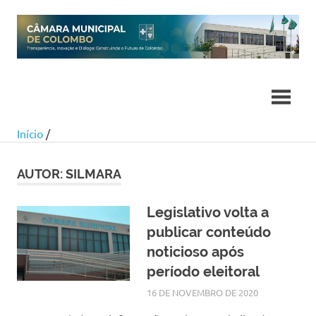
Skip
to
content
Início
/
AUTOR:
SILMARA
Legislativo volta a
publicar conteúdo
noticioso após
período eleitoral
16 DE NOVEMBRO DE 2020
SILMARA
NOTÍCIAS