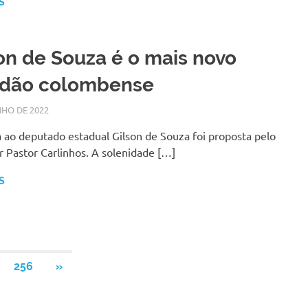
S
on de Souza é o mais novo
adão colombense
NHO DE 2022
SILMARA
NOTÍCIAS
 ao deputado estadual Gilson de Souza foi proposta pelo
 Pastor Carlinhos. A solenidade […]
S
…
NEXT
256
»
POSTS