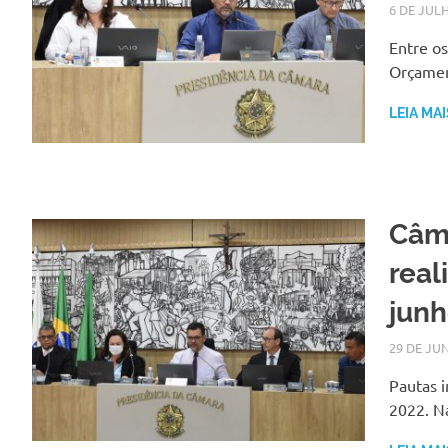
6 DE JUL
Entre os
Orçamen
LEIA MAI
Câm
real
jun
29 DE JU
Pautas i
2022. Na