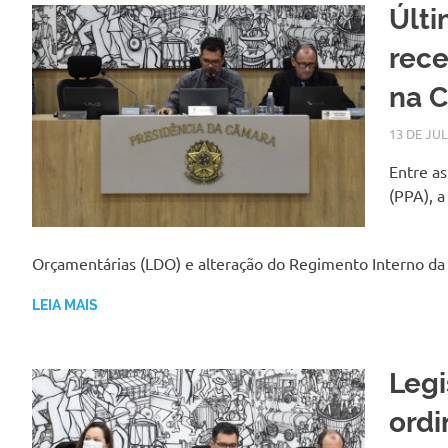
Últi
rece
na 
13 DE JU
Entre as
(PPA), a
Orçamentárias (LDO) e alteração do Regimento Interno da C
LEIA MAIS
Legi
ordi