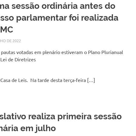
ma sessão ordinária antes do
sso parlamentar foi realizada
CMC
LHO DE 2022
SILMARA
NOTÍCIAS
 pautas votadas em plenário estiveram o Plano Plurianual
 Lei de Diretrizes
asa de Leis. Na tarde desta terça-feira […]
slativo realiza primeira sessão
nária em julho