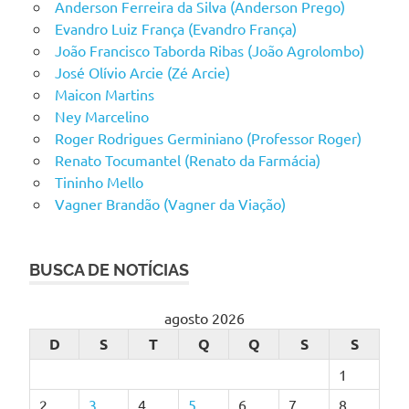
Anderson Ferreira da Silva (Anderson Prego)
Evandro Luiz França (Evandro França)
João Francisco Taborda Ribas (João Agrolombo)
José Olívio Arcie (Zé Arcie)
Maicon Martins
Ney Marcelino
Roger Rodrigues Germiniano (Professor Roger)
Renato Tocumantel (Renato da Farmácia)
Tininho Mello
Vagner Brandão (Vagner da Viação)
BUSCA DE NOTÍCIAS
agosto 2026
D
S
T
Q
Q
S
S
1
2
3
4
5
6
7
8