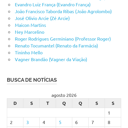
Evandro Luiz França (Evandro França)
João Francisco Taborda Ribas (João Agrolombo)
José Olívio Arcie (Zé Arcie)
Maicon Martins
Ney Marcelino
Roger Rodrigues Germiniano (Professor Roger)
Renato Tocumantel (Renato da Farmácia)
Tininho Mello
Vagner Brandão (Vagner da Viação)
BUSCA DE NOTÍCIAS
agosto 2026
D
S
T
Q
Q
S
S
1
2
3
4
5
6
7
8