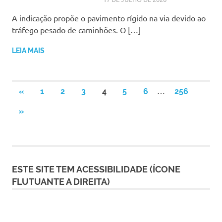
A indicação propõe o pavimento rígido na via devido ao
tráfego pesado de caminhões. O […]
LEIA MAIS
Paginação
…
PREVIOUS
«
1
2
3
4
5
6
256
POSTS
de
NEXT
»
POSTS
posts
ESTE SITE TEM ACESSIBILIDADE (ÍCONE
FLUTUANTE A DIREITA)