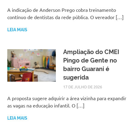
A indicação de Anderson Prego cobra treinamento
contínuo de dentistas da rede pública. O vereador […]
LEIA MAIS
Ampliação do CMEI
Pingo de Gente no
bairro Guarani é
sugerida
17 DE JULHO DE 2026
LARISSA TURKO
NOTÍCIAS
A proposta sugere adquirir a área vizinha para expandir
as vagas na educação infantil. O […]
LEIA MAIS