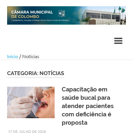
Skip
to
content
Início
/ Notícias
CATEGORIA:
NOTÍCIAS
Capacitação em
saúde bucal para
atender pacientes
com deficiência é
proposta
17 DE JULHO DE 2026
LARISSA TURKO
NOTÍCIAS