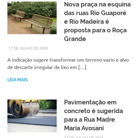
Nova praça na esquina
das ruas Rio Guaporé
e Rio Madeira é
proposta para o Roça
Grande
17 DE JULHO DE 2026
LARISSA TURKO
NOTÍCIAS
A indicação sugere transformar um terreno vazio e alvo
de descarte irregular de lixo em […]
LEIA MAIS
Pavimentação em
concreto é sugerida
para a Rua Madre
Maria Avosani
17 DE JULHO DE 2026
LARISSA TURKO
NOTÍCIAS