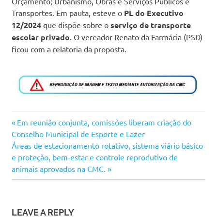
Orçamento; Urbanismo, Obras e Serviços Públicos e
Transportes. Em pauta, esteve o
PL
do Executivo
12/2024
que dispõe sobre o
serviço de transporte
escolar privado
. O vereador Renato da Farmácia (PSD)
ficou com a relatoria da proposta.
Navegação
Previous
Em reunião conjunta, comissões liberam criação do
Post:
Conselho Municipal de Esporte e Lazer
de
Next
Áreas de estacionamento rotativo, sistema viário básico
Post:
e proteção, bem-estar e controle reprodutivo de
Post
animais aprovados na CMC.
LEAVE A REPLY