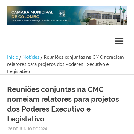
Skip
to
content
Início
/
Notícias
/ Reuniões conjuntas na CMC nomeiam
relatores para projetos dos Poderes Executivo e
Legislativo
Reuniões conjuntas na CMC
nomeiam relatores para projetos
dos Poderes Executivo e
Legislativo
26 DE JUNHO DE 2024
SILMARA
NOTÍCIAS