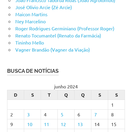
João Francisco Taborda Ribas (João Agrolombo)
José Olívio Arcie (Zé Arcie)
Maicon Martins
Ney Marcelino
Roger Rodrigues Germiniano (Professor Roger)
Renato Tocumantel (Renato da Farmácia)
Tininho Mello
Vagner Brandão (Vagner da Viação)
BUSCA DE NOTÍCIAS
junho 2024
D
S
T
Q
Q
S
S
1
2
3
4
5
6
7
8
9
10
11
12
13
14
15