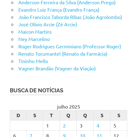
Anderson Ferreira da Silva (Anderson Prego)
Evandro Luiz França (Evandro França)
João Francisco Taborda Ribas (João Agrolombo)
José Olívio Arcie (Zé Arcie)
Maicon Martins
Ney Marcelino
Roger Rodrigues Germiniano (Professor Roger)
Renato Tocumantel (Renato da Farmácia)
Tininho Mello
Vagner Brandão (Vagner da Viação)
BUSCA DE NOTÍCIAS
julho 2025
D
S
T
Q
Q
S
S
1
2
3
4
5
6
7
8
9
10
11
12