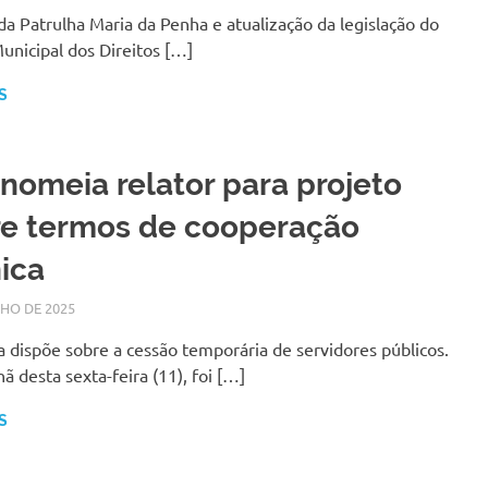
da Patrulha Maria da Penha e atualização da legislação do
nicipal dos Direitos […]
S
nomeia relator para projeto
re termos de cooperação
ica
LHO DE 2025
SILMARA
NOTÍCIAS
 dispõe sobre a cessão temporária de servidores públicos.
 desta sexta-feira (11), foi […]
S