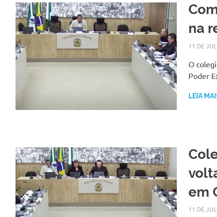
Com
na r
11 DE JU
O colegi
Poder E
LEIA MAI
Cole
volt
em 
11 DE JU