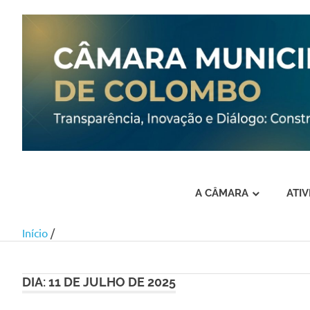
A CÂMARA
ATI
Início
/
Skip
to
content
DIA:
11 DE JULHO DE 2025