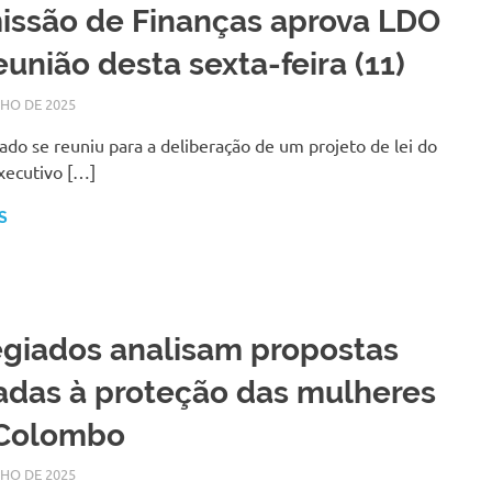
issão de Finanças aprova LDO
eunião desta sexta-feira (11)
LHO DE 2025
SILMARA
NOTÍCIAS
ado se reuniu para a deliberação de um projeto de lei do
xecutivo […]
S
giados analisam propostas
adas à proteção das mulheres
Colombo
LHO DE 2025
SILMARA
NOTÍCIAS