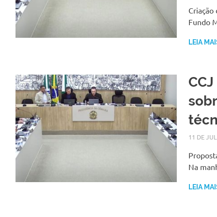
Criação 
Fundo Mu
LEIA MAI
CCJ 
sob
técn
11 DE JU
Proposta
Na manhã
LEIA MAI