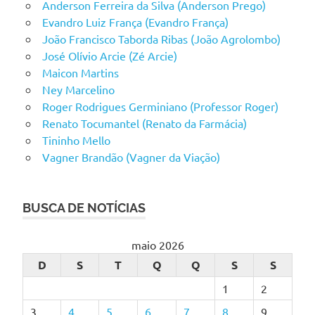
Anderson Ferreira da Silva (Anderson Prego)
Evandro Luiz França (Evandro França)
João Francisco Taborda Ribas (João Agrolombo)
José Olívio Arcie (Zé Arcie)
Maicon Martins
Ney Marcelino
Roger Rodrigues Germiniano (Professor Roger)
Renato Tocumantel (Renato da Farmácia)
Tininho Mello
Vagner Brandão (Vagner da Viação)
BUSCA DE NOTÍCIAS
maio 2026
D
S
T
Q
Q
S
S
1
2
3
4
5
6
7
8
9