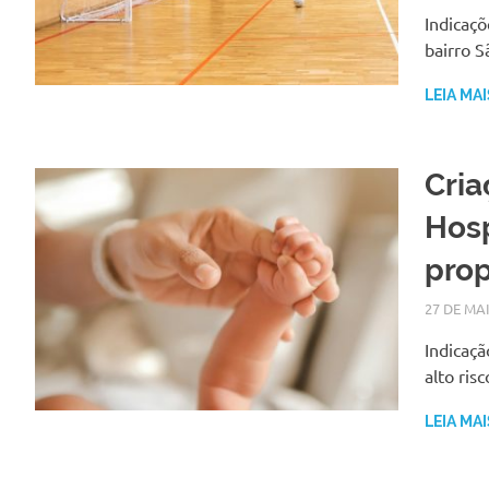
Indicaçõ
bairro 
LEIA MAI
Cria
Hosp
pro
27 DE MA
Indicaçã
alto ris
LEIA MAI