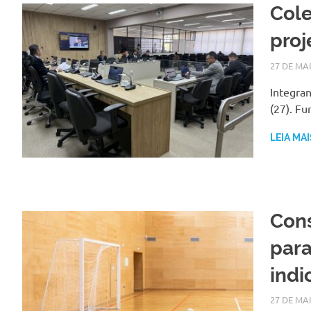
Cole
proj
27 DE MA
Integran
(27). Fu
LEIA MAI
Cons
para
indi
27 DE MA