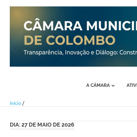
A CÂMARA
ATI
Início
/
Skip
to
content
DIA:
27 DE MAIO DE 2026