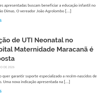
es apresentadas buscam beneficiar a educação infantil no
São Dimas. O vereador João Agrolombo […]
S
ção de UTI Neonatal no
ital Maternidade Maracanã é
posta
IO DE 2026
LARISSA TURKO
NOTÍCIAS
o quer garantir suporte especializado a recém-nascidos de
co. Uma nova indicação apresentada na […]
S