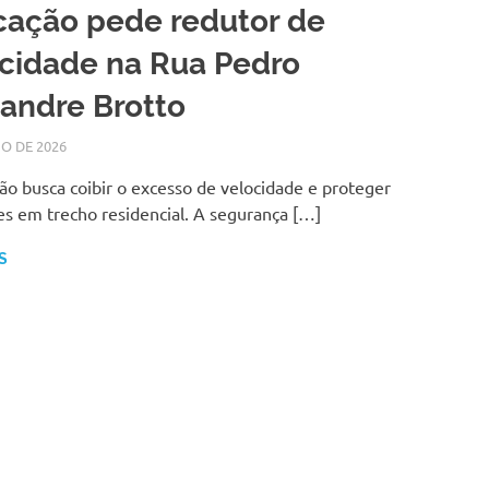
cação pede redutor de
cidade na Rua Pedro
andre Brotto
IO DE 2026
LARISSA TURKO
NOTÍCIAS
ção busca coibir o excesso de velocidade e proteger
s em trecho residencial. A segurança […]
S