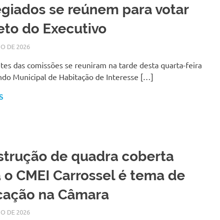
giados se reúnem para votar
eto do Executivo
IO DE 2026
SILMARA
NOTÍCIAS
tes das comissões se reuniram na tarde desta quarta-feira
ndo Municipal de Habitação de Interesse […]
S
trução de quadra coberta
 o CMEI Carrossel é tema de
cação na Câmara
IO DE 2026
LARISSA TURKO
NOTÍCIAS