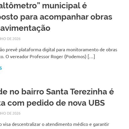
altômetro” municipal é
posto para acompanhar obras
pavimentação
NHO DE 2026
LARISSA TURKO
NOTÍCIAS
ção prevê plataforma digital para monitoramento de obras
lto. O vereador Professor Roger (Podemos) […]
S
e no bairro Santa Terezinha é
ta com pedido de nova UBS
NHO DE 2026
LARISSA TURKO
NOTÍCIAS
o visa descentralizar o atendimento médico e garantir