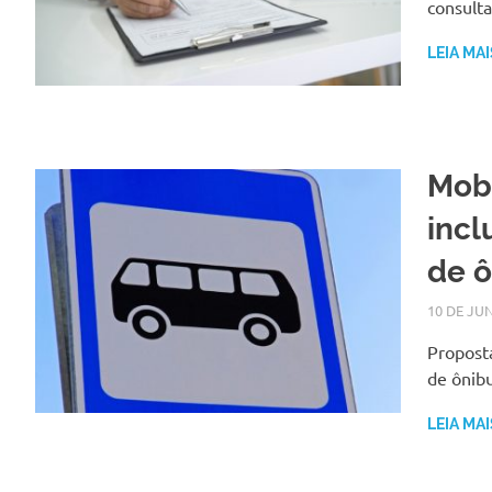
consulta
LEIA MAI
Mobi
incl
de ô
10 DE JU
Propost
de ônib
LEIA MAI