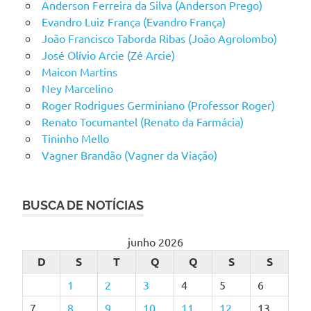
Anderson Ferreira da Silva (Anderson Prego)
Evandro Luiz França (Evandro França)
João Francisco Taborda Ribas (João Agrolombo)
José Olívio Arcie (Zé Arcie)
Maicon Martins
Ney Marcelino
Roger Rodrigues Germiniano (Professor Roger)
Renato Tocumantel (Renato da Farmácia)
Tininho Mello
Vagner Brandão (Vagner da Viação)
BUSCA DE NOTÍCIAS
junho 2026
D
S
T
Q
Q
S
S
1
2
3
4
5
6
7
8
9
10
11
12
13