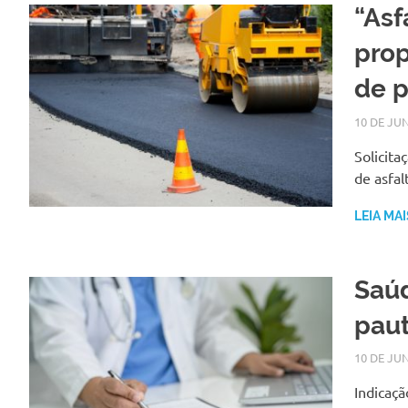
“Asf
pro
de 
10 DE JU
Solicita
de asfa
LEIA MAI
Saúd
pau
10 DE JU
Indicaçã