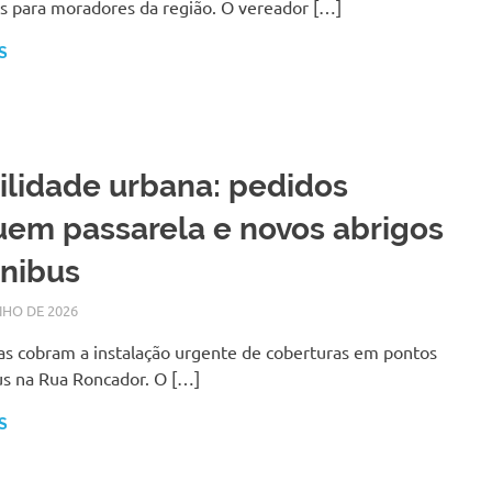
s para moradores da região. O vereador […]
S
lidade urbana: pedidos
uem passarela e novos abrigos
nibus
NHO DE 2026
LARISSA TURKO
NOTÍCIAS
as cobram a instalação urgente de coberturas em pontos
us na Rua Roncador. O […]
S