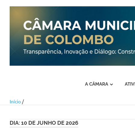
A CÂMARA
ATI
Início
/
Skip
to
content
DIA:
10 DE JUNHO DE 2026