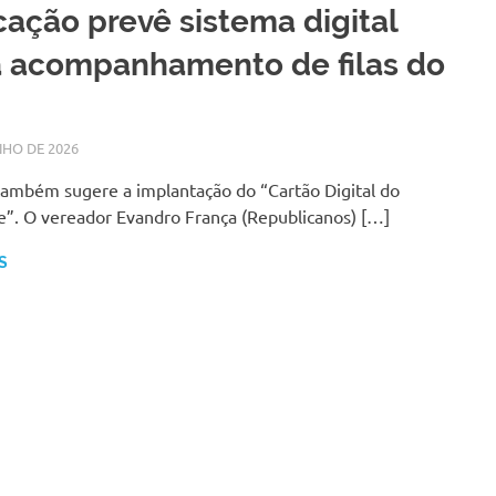
cação prevê sistema digital
a acompanhamento de filas do
NHO DE 2026
LARISSA TURKO
NOTÍCIAS
também sugere a implantação do “Cartão Digital do
e”. O vereador Evandro França (Republicanos) […]
S