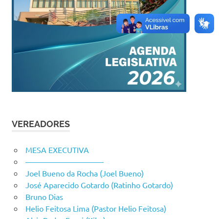
VEREADORES
MESA EXECUTIVA
——————————
Joel Bueno da Rocha (Joel Bueno)
José Aparecido Gotardo (Ratinho Gotardo)
Bruno Dias
Helio Feitosa Lima (Pastor Helio Feitosa)