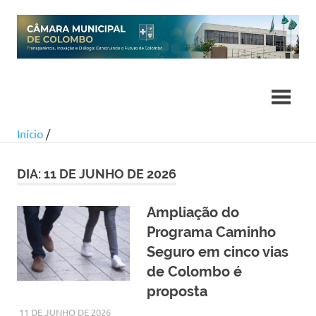
Skip
to
content
Início
/
DIA:
11 DE JUNHO DE 2026
Ampliação do
Programa Caminho
Seguro em cinco vias
de Colombo é
proposta
11 DE JUNHO DE 2026
LARISSA TURKO
NOTÍCIAS