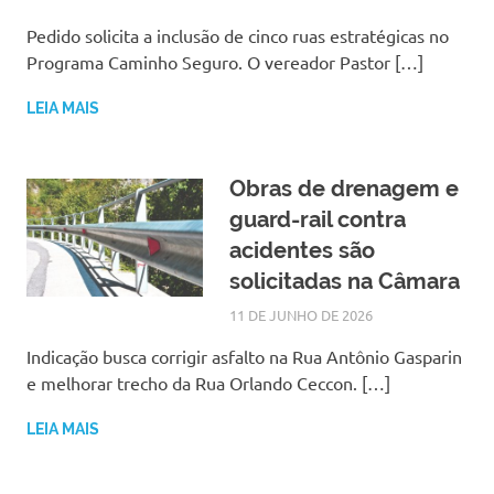
Pedido solicita a inclusão de cinco ruas estratégicas no
Programa Caminho Seguro. O vereador Pastor […]
LEIA MAIS
Obras de drenagem e
guard-rail contra
acidentes são
solicitadas na Câmara
11 DE JUNHO DE 2026
LARISSA TURKO
NOTÍCIAS
Indicação busca corrigir asfalto na Rua Antônio Gasparin
e melhorar trecho da Rua Orlando Ceccon. […]
LEIA MAIS