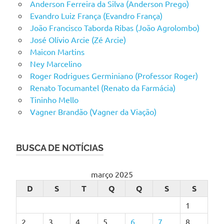
Anderson Ferreira da Silva (Anderson Prego)
Evandro Luiz França (Evandro França)
João Francisco Taborda Ribas (João Agrolombo)
José Olívio Arcie (Zé Arcie)
Maicon Martins
Ney Marcelino
Roger Rodrigues Germiniano (Professor Roger)
Renato Tocumantel (Renato da Farmácia)
Tininho Mello
Vagner Brandão (Vagner da Viação)
BUSCA DE NOTÍCIAS
março 2025
D
S
T
Q
Q
S
S
1
2
3
4
5
6
7
8