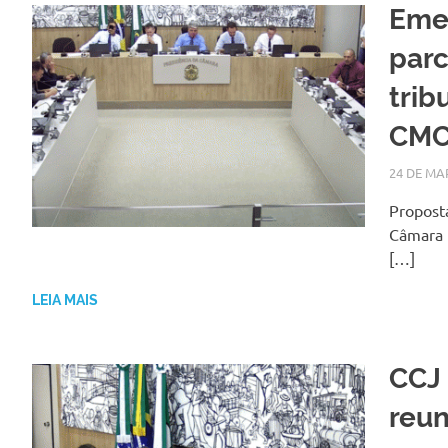
Emen
parc
trib
CM
24 DE MA
Proposta
Câmara 
[…]
LEIA MAIS
CCJ 
reun