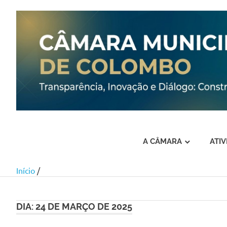
A CÂMARA
ATI
Início
/
Skip
to
content
DIA:
24 DE MARÇO DE 2025