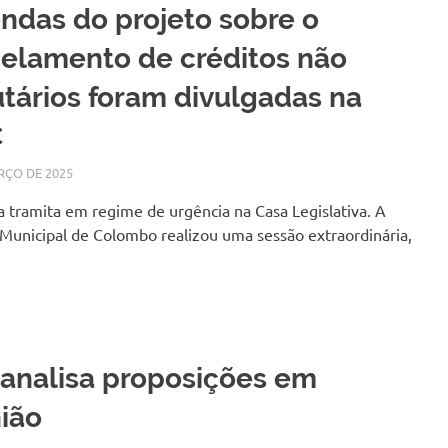
das do projeto sobre o
elamento de créditos não
utários foram divulgadas na
C
RÇO DE 2025
SILMARA
NOTÍCIAS
 tramita em regime de urgência na Casa Legislativa. A
Municipal de Colombo realizou uma sessão extraordinária,
analisa proposições em
ião