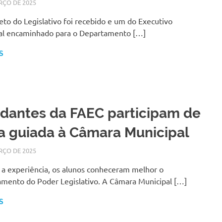
RÇO DE 2025
SILMARA
NOTÍCIAS
to do Legislativo foi recebido e um do Executivo
al encaminhado para o Departamento […]
S
dantes da FAEC participam de
ta guiada à Câmara Municipal
RÇO DE 2025
SILMARA
NOTÍCIAS
 a experiência, os alunos conheceram melhor o
amento do Poder Legislativo. A Câmara Municipal […]
S