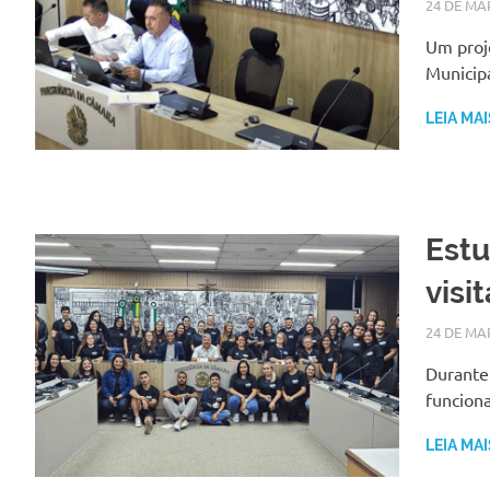
24 DE MA
Um proje
Municip
LEIA MAI
Estu
visi
24 DE MA
Durante
funcion
LEIA MAI