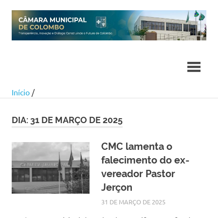
Skip
to
content
Início
/
DIA:
31 DE MARÇO DE 2025
CMC lamenta o
falecimento do ex-
vereador Pastor
Jerçon
31 DE MARÇO DE 2025
SILMARA
NOTÍCIAS