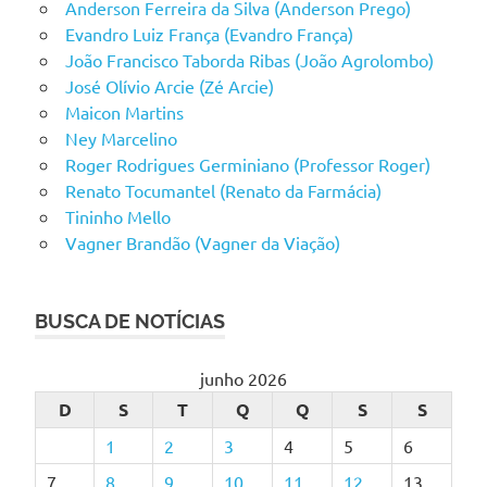
Anderson Ferreira da Silva (Anderson Prego)
Evandro Luiz França (Evandro França)
João Francisco Taborda Ribas (João Agrolombo)
José Olívio Arcie (Zé Arcie)
Maicon Martins
Ney Marcelino
Roger Rodrigues Germiniano (Professor Roger)
Renato Tocumantel (Renato da Farmácia)
Tininho Mello
Vagner Brandão (Vagner da Viação)
BUSCA DE NOTÍCIAS
junho 2026
D
S
T
Q
Q
S
S
1
2
3
4
5
6
7
8
9
10
11
12
13