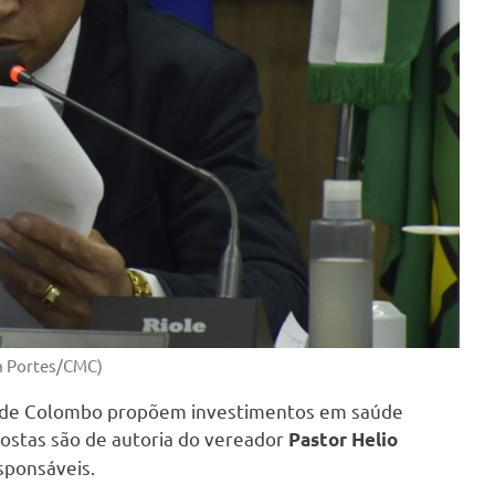
a Portes/CMC)
l de Colombo propõem investimentos em saúde
postas são de autoria do vereador
Pastor Helio
sponsáveis.