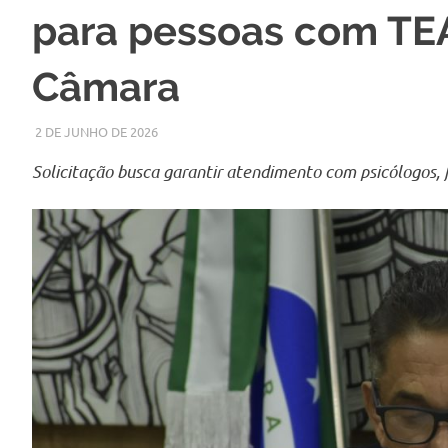
para pessoas com TEA
Câmara
2 DE JUNHO DE 2026
LARISSA TURKO
NOTÍCIAS
Solicitação busca garantir atendimento com psicólogos, 