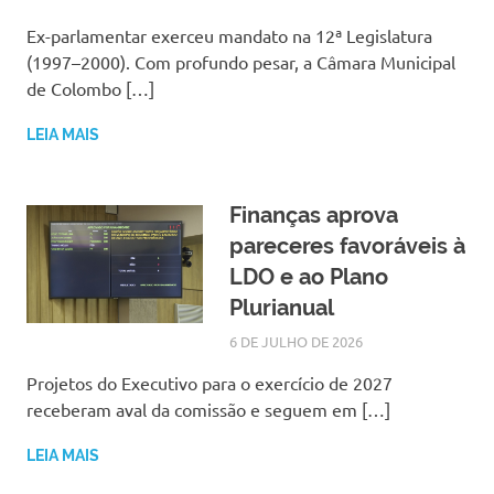
Ex-parlamentar exerceu mandato na 12ª Legislatura
(1997–2000). Com profundo pesar, a Câmara Municipal
de Colombo […]
LEIA MAIS
Finanças aprova
pareceres favoráveis à
LDO e ao Plano
Plurianual
6 DE JULHO DE 2026
LARISSA TURKO
NOTÍCIAS
Projetos do Executivo para o exercício de 2027
receberam aval da comissão e seguem em […]
LEIA MAIS