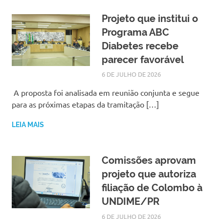
Projeto que institui o
Programa ABC
Diabetes recebe
parecer favorável
6 DE JULHO DE 2026
LARISSA TURKO
NOTÍCIAS
A proposta foi analisada em reunião conjunta e segue
para as próximas etapas da tramitação […]
LEIA MAIS
Comissões aprovam
projeto que autoriza
filiação de Colombo à
UNDIME/PR
6 DE JULHO DE 2026
LARISSA TURKO
NOTÍCIAS