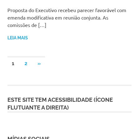
Proposta do Executivo recebeu parecer favorável com
emenda modificativa em reunião conjunta. As
comissões de […]
LEIA MAIS
Paginação
NEXT
1
2
»
POSTS
de
posts
ESTE SITE TEM ACESSIBILIDADE (ÍCONE
FLUTUANTE A DIREITA)
MÍDIAS SOCIAIS