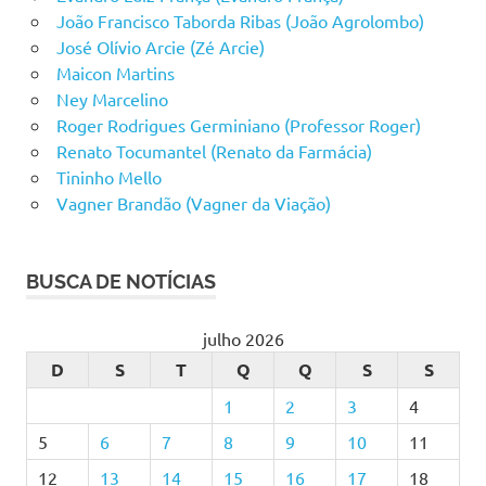
João Francisco Taborda Ribas (João Agrolombo)
José Olívio Arcie (Zé Arcie)
Maicon Martins
Ney Marcelino
Roger Rodrigues Germiniano (Professor Roger)
Renato Tocumantel (Renato da Farmácia)
Tininho Mello
Vagner Brandão (Vagner da Viação)
BUSCA DE NOTÍCIAS
julho 2026
D
S
T
Q
Q
S
S
1
2
3
4
5
6
7
8
9
10
11
12
13
14
15
16
17
18