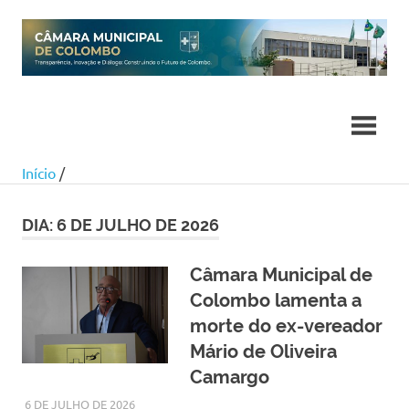
Skip
to
content
Início
/
DIA:
6 DE JULHO DE 2026
Câmara Municipal de
Colombo lamenta a
morte do ex-vereador
Mário de Oliveira
Camargo
6 DE JULHO DE 2026
LARISSA TURKO
NOTÍCIAS