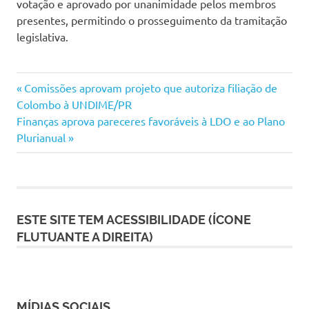
votação e aprovado por unanimidade pelos membros
presentes, permitindo o prosseguimento da tramitação
legislativa.
Navegação
Previous
Comissões aprovam projeto que autoriza filiação de
Post:
Colombo à UNDIME/PR
de
Next
Finanças aprova pareceres favoráveis à LDO e ao Plano
Post:
Plurianual
Post
ESTE SITE TEM ACESSIBILIDADE (ÍCONE
FLUTUANTE A DIREITA)
MÍDIAS SOCIAIS