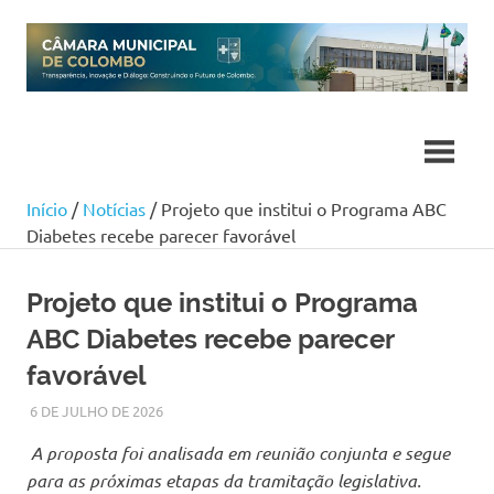
Skip
to
content
Início
/
Notícias
/ Projeto que institui o Programa ABC
Diabetes recebe parecer favorável
Projeto que institui o Programa
ABC Diabetes recebe parecer
favorável
6 DE JULHO DE 2026
LARISSA TURKO
NOTÍCIAS
A proposta foi analisada em reunião conjunta e segue
para as próximas etapas da tramitação legislativa.