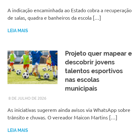
A indicação encaminhada ao Estado cobra a recuperação
de salas, quadra e banheiros da escola […]
LEIA MAIS
Projeto quer mapear e
descobrir jovens
talentos esportivos
nas escolas
municipais
8 DE JULHO DE 2026
LARISSA TURKO
NOTÍCIAS
As iniciativas sugerem ainda avisos via WhatsApp sobre
trânsito e chuvas. O vereador Maicon Martins […]
LEIA MAIS