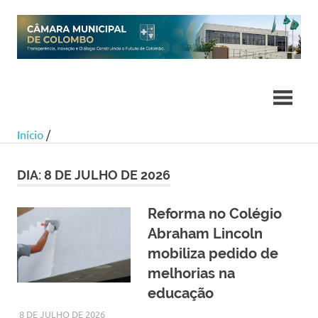
Skip
to
content
Início
/
DIA:
8 DE JULHO DE 2026
Reforma no Colégio
Abraham Lincoln
mobiliza pedido de
melhorias na
educação
8 DE JULHO DE 2026
LARISSA TURKO
NOTÍCIAS