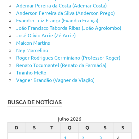
Ademar Pereira da Costa (Ademar Costa)
Anderson Ferreira da Silva (Anderson Prego)
Evandro Luiz França (Evandro França)
João Francisco Taborda Ribas (João Agrolombo)
José Olívio Arcie (Zé Arcie)
Maicon Martins
Ney Marcelino
Roger Rodrigues Germiniano (Professor Roger)
Renato Tocumantel (Renato da Farmácia)
Tininho Mello
Vagner Brandão (Vagner da Viação)
BUSCA DE NOTÍCIAS
julho 2026
D
S
T
Q
Q
S
S
1
2
3
4