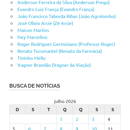
Anderson Ferreira da Silva (Anderson Prego)
Evandro Luiz França (Evandro França)
João Francisco Taborda Ribas (João Agrolombo)
José Olívio Arcie (Zé Arcie)
Maicon Martins
Ney Marcelino
Roger Rodrigues Germiniano (Professor Roger)
Renato Tocumantel (Renato da Farmácia)
Tininho Mello
Vagner Brandão (Vagner da Viação)
BUSCA DE NOTÍCIAS
julho 2026
D
S
T
Q
Q
S
S
1
2
3
4
5
6
7
8
9
10
11