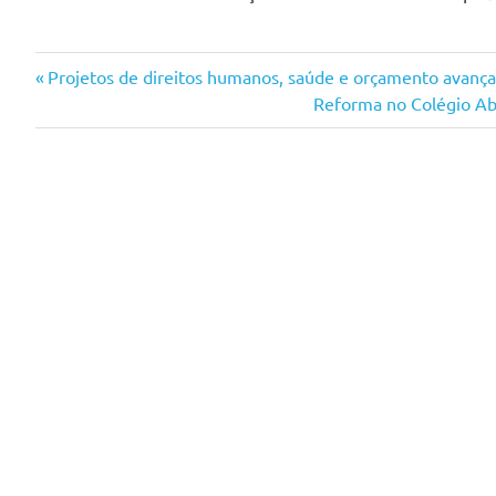
Navegação
Previous
Projetos de direitos humanos, saúde e orçamento avanç
Post:
Next
Reforma no Colégio Ab
de
Post:
Post