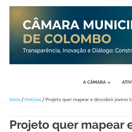
A CÂMARA
ATI
Início
/
Notícias
/ Projeto quer mapear e descobrir jovens t
Skip
to
content
Projeto quer mapear e