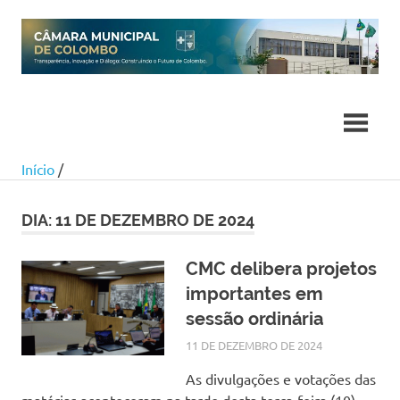
Skip
to
content
Início
/
DIA:
11 DE DEZEMBRO DE 2024
CMC delibera projetos
importantes em
sessão ordinária
11 DE DEZEMBRO DE 2024
SILMARA
NOTÍCIAS
As divulgações e votações das