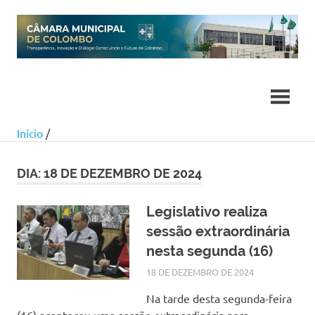
Skip
to
content
Início
/
DIA:
18 DE DEZEMBRO DE 2024
Legislativo realiza
sessão extraordinária
nesta segunda (16)
18 DE DEZEMBRO DE 2024
SILMARA
NOTÍCIAS
Na tarde desta segunda-feira