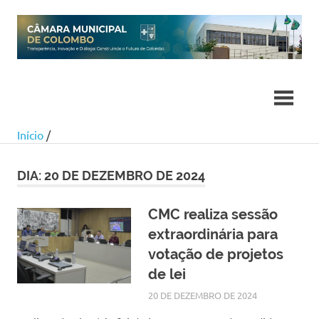
Skip
to
content
Início
/
DIA:
20 DE DEZEMBRO DE 2024
CMC realiza sessão
extraordinária para
votação de projetos
de lei
20 DE DEZEMBRO DE 2024
SILMARA
NOTÍCIAS