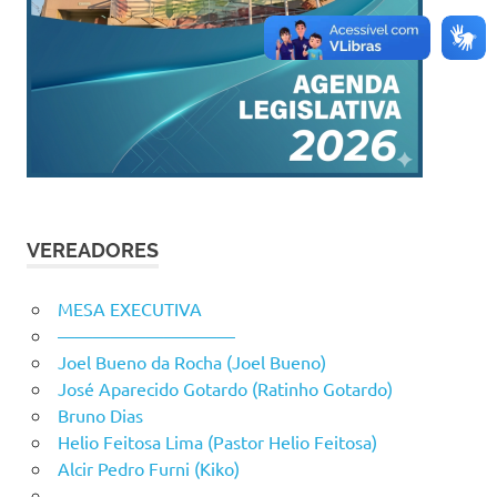
VEREADORES
MESA EXECUTIVA
——————————
Joel Bueno da Rocha (Joel Bueno)
José Aparecido Gotardo (Ratinho Gotardo)
Bruno Dias
Helio Feitosa Lima (Pastor Helio Feitosa)
Alcir Pedro Furni (Kiko)
——————————-