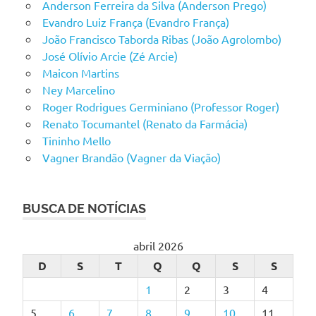
Anderson Ferreira da Silva (Anderson Prego)
Evandro Luiz França (Evandro França)
João Francisco Taborda Ribas (João Agrolombo)
José Olívio Arcie (Zé Arcie)
Maicon Martins
Ney Marcelino
Roger Rodrigues Germiniano (Professor Roger)
Renato Tocumantel (Renato da Farmácia)
Tininho Mello
Vagner Brandão (Vagner da Viação)
BUSCA DE NOTÍCIAS
abril 2026
D
S
T
Q
Q
S
S
1
2
3
4
5
6
7
8
9
10
11