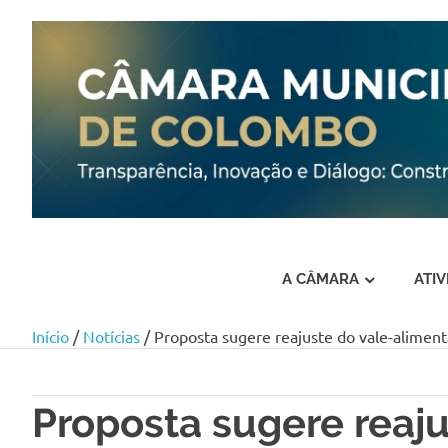
A CÂMARA
ATI
Início
/
Notícias
/ Proposta sugere reajuste do vale-aliment
Skip
to
content
Proposta sugere reaju