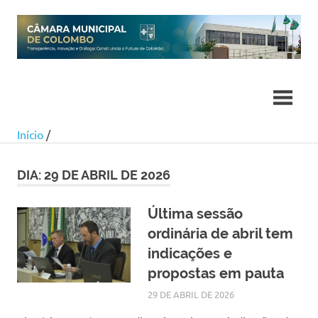
Skip
to
content
Início
/
DIA:
29 DE ABRIL DE 2026
Última sessão
ordinária de abril tem
indicações e
propostas em pauta
29 DE ABRIL DE 2026
SILMARA
NOTÍCIAS