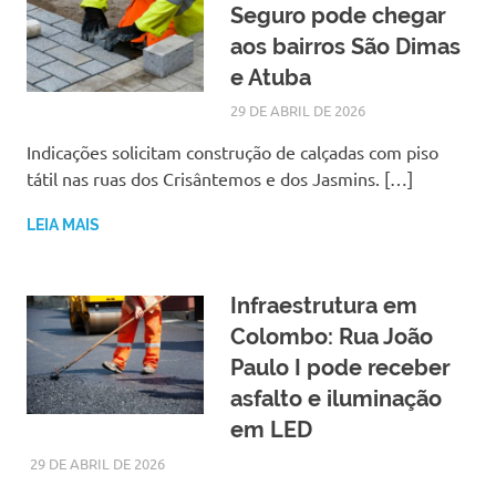
Seguro pode chegar
aos bairros São Dimas
e Atuba
29 DE ABRIL DE 2026
LARISSA TURKO
NOTÍCIAS
Indicações solicitam construção de calçadas com piso
tátil nas ruas dos Crisântemos e dos Jasmins. […]
LEIA MAIS
Infraestrutura em
Colombo: Rua João
Paulo I pode receber
asfalto e iluminação
em LED
29 DE ABRIL DE 2026
LARISSA TURKO
NOTÍCIAS