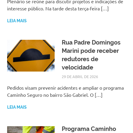
Plenário se reúne para discutir projetos e indicações de
interesse público. Na tarde desta terça-feira […]
LEIA MAIS
Rua Padre Domingos
Marini pode receber
redutores de
velocidade
29 DE ABRIL DE 2026
LARISSA TURKO
NOTÍCIAS
Pedidos visam prevenir acidentes e ampliar o programa
Caminho Seguro no bairro São Gabriel. O […]
LEIA MAIS
Programa Caminho