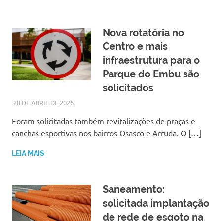
Nova rotatória no
Centro e mais
infraestrutura para o
Parque do Embu são
solicitados
28 DE ABRIL DE 2026
LARISSA TURKO
NOTÍCIAS
Foram solicitadas também revitalizações de praças e
canchas esportivas nos bairros Osasco e Arruda. O […]
LEIA MAIS
Saneamento:
solicitada implantação
de rede de esgoto na