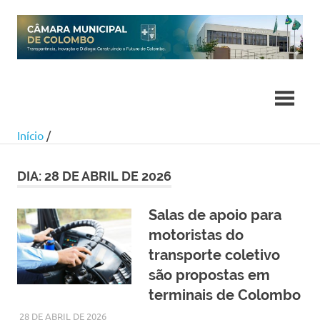
Skip
to
content
Início
/
DIA:
28 DE ABRIL DE 2026
Salas de apoio para
motoristas do
transporte coletivo
são propostas em
terminais de Colombo
28 DE ABRIL DE 2026
LARISSA TURKO
NOTÍCIAS