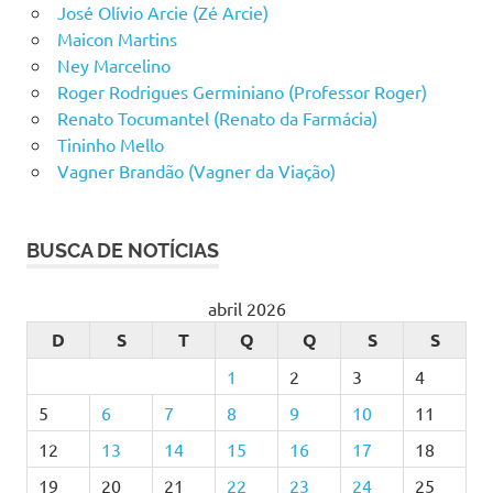
José Olívio Arcie (Zé Arcie)
Maicon Martins
Ney Marcelino
Roger Rodrigues Germiniano (Professor Roger)
Renato Tocumantel (Renato da Farmácia)
Tininho Mello
Vagner Brandão (Vagner da Viação)
BUSCA DE NOTÍCIAS
abril 2026
D
S
T
Q
Q
S
S
1
2
3
4
5
6
7
8
9
10
11
12
13
14
15
16
17
18
19
20
21
22
23
24
25