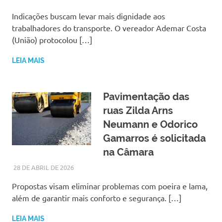
Indicações buscam levar mais dignidade aos
trabalhadores do transporte. O vereador Ademar Costa
(União) protocolou […]
LEIA MAIS
Pavimentação das
ruas Zilda Arns
Neumann e Odorico
Gamarros é solicitada
na Câmara
28 DE ABRIL DE 2026
LARISSA TURKO
NOTÍCIAS
Propostas visam eliminar problemas com poeira e lama,
além de garantir mais conforto e segurança. […]
LEIA MAIS