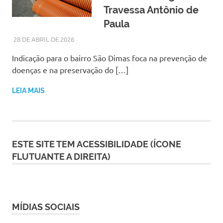
Travessa Antônio de
Paula
28 DE ABRIL DE 2026
LARISSA TURKO
NOTÍCIAS
Indicação para o bairro São Dimas foca na prevenção de
doenças e na preservação do […]
LEIA MAIS
ESTE SITE TEM ACESSIBILIDADE (ÍCONE
FLUTUANTE A DIREITA)
MÍDIAS SOCIAIS