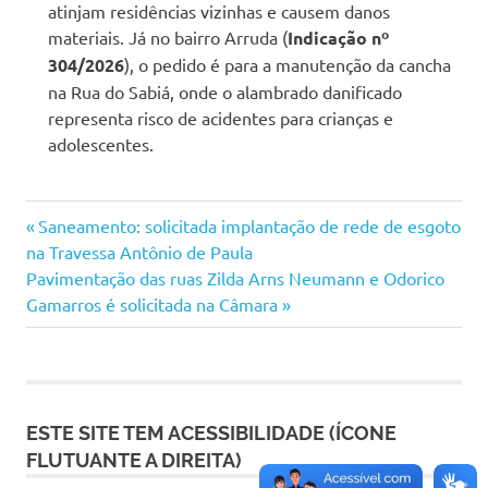
atinjam residências vizinhas e causem danos
materiais. Já no bairro Arruda (
Indicação nº
304/2026
), o pedido é para a manutenção da cancha
na Rua do Sabiá, onde o alambrado danificado
representa risco de acidentes para crianças e
adolescentes.
Navegação
Previous
Saneamento: solicitada implantação de rede de esgoto
Post:
na Travessa Antônio de Paula
de
Next
Pavimentação das ruas Zilda Arns Neumann e Odorico
Post:
Gamarros é solicitada na Câmara
Post
ESTE SITE TEM ACESSIBILIDADE (ÍCONE
FLUTUANTE A DIREITA)