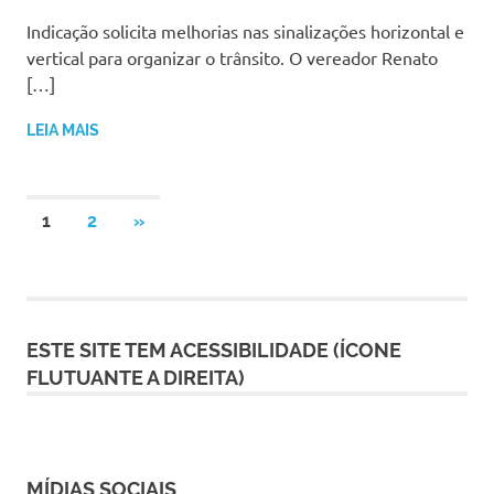
Indicação solicita melhorias nas sinalizações horizontal e
vertical para organizar o trânsito. O vereador Renato
[…]
LEIA MAIS
Paginação
NEXT
1
2
»
POSTS
de
posts
ESTE SITE TEM ACESSIBILIDADE (ÍCONE
FLUTUANTE A DIREITA)
MÍDIAS SOCIAIS