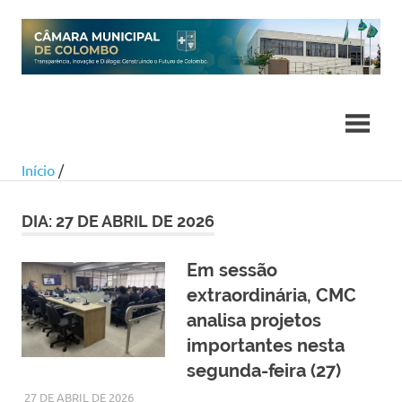
Skip
to
content
Início
/
DIA:
27 DE ABRIL DE 2026
Em sessão
extraordinária, CMC
analisa projetos
importantes nesta
segunda-feira (27)
27 DE ABRIL DE 2026
SILMARA
NOTÍCIAS