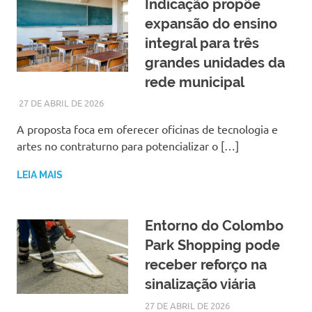
Indicação propõe
expansão do ensino
integral para três
grandes unidades da
rede municipal
27 DE ABRIL DE 2026
LARISSA TURKO
NOTÍCIAS
A proposta foca em oferecer oficinas de tecnologia e
artes no contraturno para potencializar o […]
LEIA MAIS
Entorno do Colombo
Park Shopping pode
receber reforço na
sinalização viária
27 DE ABRIL DE 2026
LARISSA TURKO
NOTÍCIAS