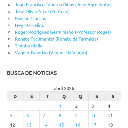
João Francisco Taborda Ribas (João Agrolombo)
José Olívio Arcie (Zé Arcie)
Maicon Martins
Ney Marcelino
Roger Rodrigues Germiniano (Professor Roger)
Renato Tocumantel (Renato da Farmácia)
Tininho Mello
Vagner Brandão (Vagner da Viação)
BUSCA DE NOTÍCIAS
abril 2026
D
S
T
Q
Q
S
S
1
2
3
4
5
6
7
8
9
10
11
12
13
14
15
16
17
18