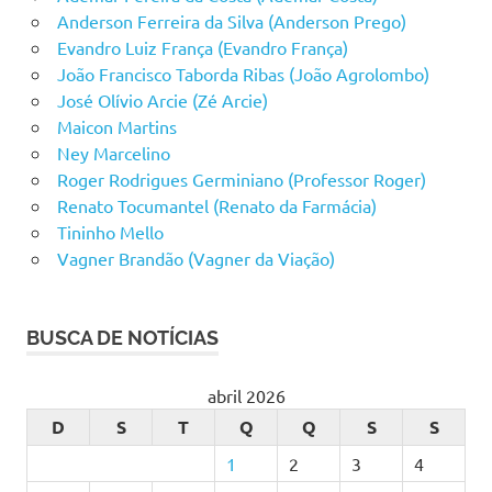
Anderson Ferreira da Silva (Anderson Prego)
Evandro Luiz França (Evandro França)
João Francisco Taborda Ribas (João Agrolombo)
José Olívio Arcie (Zé Arcie)
Maicon Martins
Ney Marcelino
Roger Rodrigues Germiniano (Professor Roger)
Renato Tocumantel (Renato da Farmácia)
Tininho Mello
Vagner Brandão (Vagner da Viação)
BUSCA DE NOTÍCIAS
abril 2026
D
S
T
Q
Q
S
S
1
2
3
4