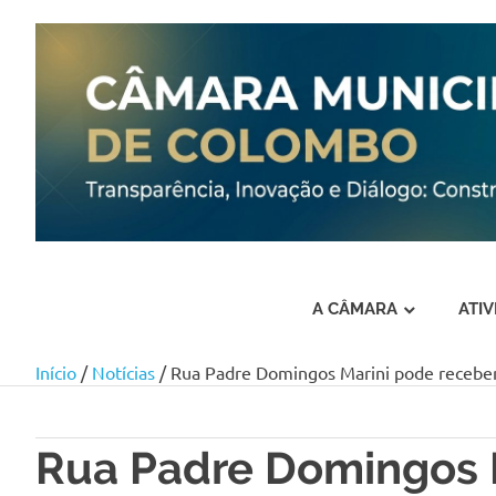
A CÂMARA
ATI
Início
/
Notícias
/ Rua Padre Domingos Marini pode receber
Skip
to
content
Rua Padre Domingos 