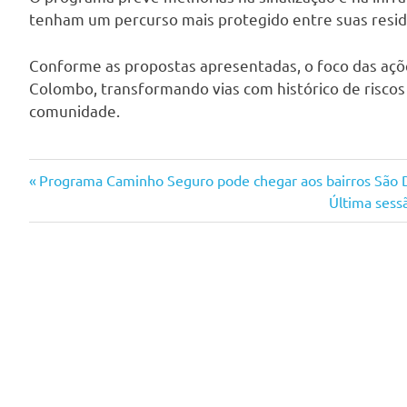
tenham um percurso mais protegido entre suas residên
Conforme as propostas apresentadas, o foco das açõe
Colombo, transformando vias com histórico de riscos
comunidade.
Navegação
Previous
Programa Caminho Seguro pode chegar aos bairros São 
Post:
Next
Última sess
de
Post:
Post