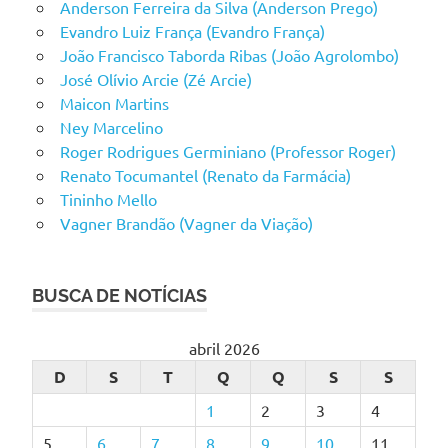
Anderson Ferreira da Silva (Anderson Prego)
Evandro Luiz França (Evandro França)
João Francisco Taborda Ribas (João Agrolombo)
José Olívio Arcie (Zé Arcie)
Maicon Martins
Ney Marcelino
Roger Rodrigues Germiniano (Professor Roger)
Renato Tocumantel (Renato da Farmácia)
Tininho Mello
Vagner Brandão (Vagner da Viação)
BUSCA DE NOTÍCIAS
abril 2026
D
S
T
Q
Q
S
S
1
2
3
4
5
6
7
8
9
10
11