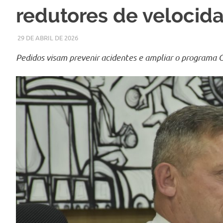
redutores de velocid
29 DE ABRIL DE 2026
LARISSA TURKO
NOTÍCIAS
Pedidos visam prevenir acidentes e ampliar o programa C