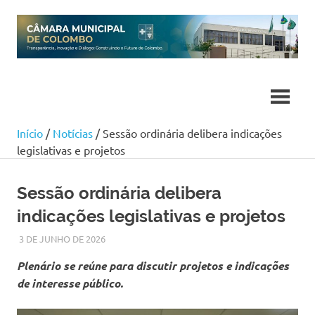
Skip
to
content
Início
/
Notícias
/ Sessão ordinária delibera indicações
legislativas e projetos
Sessão ordinária delibera
indicações legislativas e projetos
3 DE JUNHO DE 2026
SILMARA
NOTÍCIAS
Plenário se reúne para discutir projetos e indicações
de interesse público.