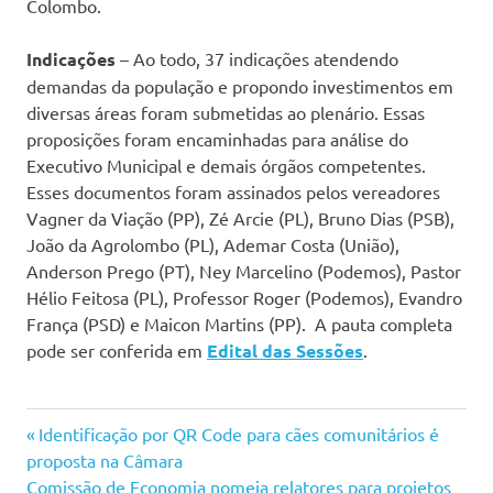
Colombo.
Indicações
– Ao todo, 37 indicações atendendo
demandas da população e propondo investimentos em
diversas áreas foram submetidas ao plenário. Essas
proposições foram encaminhadas para análise do
Executivo Municipal e demais órgãos competentes.
Esses documentos foram assinados pelos vereadores
Vagner da Viação (PP), Zé Arcie (PL), Bruno Dias (PSB),
João da Agrolombo (PL), Ademar Costa (União),
Anderson Prego (PT), Ney Marcelino (Podemos), Pastor
Hélio Feitosa (PL), Professor Roger (Podemos), Evandro
França (PSD) e Maicon Martins (PP). A pauta completa
pode ser conferida em
Edital das Sessões
.
Navegação
Previous
Identificação por QR Code para cães comunitários é
Post:
proposta na Câmara
de
Next
Comissão de Economia nomeia relatores para projetos