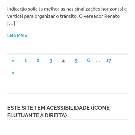
Indicação solicita melhorias nas sinalizações horizontal e
vertical para organizar o trânsito. O vereador Renato
[…]
LEIA MAIS
Paginação
…
PREVIOUS
«
1
2
3
4
5
6
17
POSTS
de
NEXT
»
POSTS
posts
ESTE SITE TEM ACESSIBILIDADE (ÍCONE
FLUTUANTE A DIREITA)