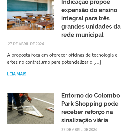
Indicação propõe
expansão do ensino
integral para três
grandes unidades da
rede municipal
27 DE ABRIL DE 2026
LARISSA TURKO
NOTÍCIAS
A proposta foca em oferecer oficinas de tecnologia e
artes no contraturno para potencializar o […]
LEIA MAIS
Entorno do Colombo
Park Shopping pode
receber reforço na
sinalização viária
27 DE ABRIL DE 2026
LARISSA TURKO
NOTÍCIAS