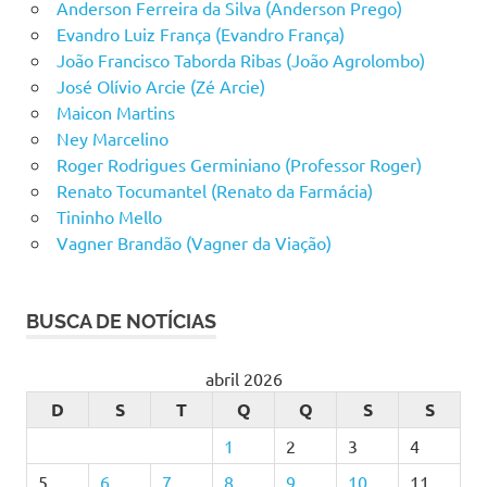
Anderson Ferreira da Silva (Anderson Prego)
Evandro Luiz França (Evandro França)
João Francisco Taborda Ribas (João Agrolombo)
José Olívio Arcie (Zé Arcie)
Maicon Martins
Ney Marcelino
Roger Rodrigues Germiniano (Professor Roger)
Renato Tocumantel (Renato da Farmácia)
Tininho Mello
Vagner Brandão (Vagner da Viação)
BUSCA DE NOTÍCIAS
abril 2026
D
S
T
Q
Q
S
S
1
2
3
4
5
6
7
8
9
10
11