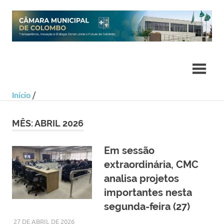
Skip
to
content
Início
/
MÊS:
ABRIL 2026
Em sessão
extraordinária, CMC
analisa projetos
importantes nesta
segunda-feira (27)
27 DE ABRIL DE 2026
SILMARA
NOTÍCIAS